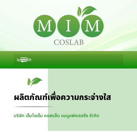
ผลิตภัณฑ์เพื่อความกระจ่างใส
บริษัท เอ็มไอเอ็ม คอสแล็บ แมนูแฟคเจอริ่ง จำกัด