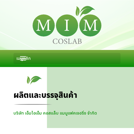
ผลิตและบรรจุสินค้า
บริษัท เอ็มไอเอ็ม คอสแล็บ แมนูแฟคเจอริ่ง จำกัด